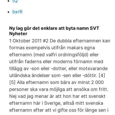
tQ
bxrR
Ny lag gör det enklare att byta namn SVT
Nyheter
1 Oktober 2011 #2 De dubbla efternamnen kan
formas exempelvis utifrån makars egna
efternamn (med valfri ordningsföljd) eller
utifrån faderns eller moderns förnamn med
tillägg av ‑son eller ‑dotter, eller motsvarande
utländska ändelser som ‑sen eller ‑dóttir. [4]
[5] Alla efternamn som bärs av minst 2 000
personer ska vara möjliga att ansöka om fritt.
Nej vad jag menar är att hon har ett svenskt
efternamn här i Sverige, alltså mitt svenska
efternamn efter att vi gifte oss för länge sen i