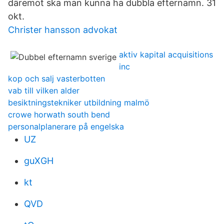
däremot ska man kunna ha dubbla efternamn. 31
okt.
Christer hansson advokat
aktiv kapital acquisitions
inc
kop och salj vasterbotten
vab till vilken alder
besiktningstekniker utbildning malmö
crowe horwath south bend
personalplanerare på engelska
UZ
guXGH
kt
QVD